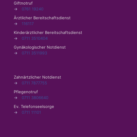
Giftnotruf
→
0761 19240
Ärztlicher Bereitschaftsdienst
→
116117
Kinderärztlicher Bereitschaftsdienst
→
0711 3510404
Gynäkologischer Notdienst
→
0711 3511993
Zahnärtzlicher Notdienst
→
0711 7877755
Pflegenotruf
→
0711 3806640
Ev. Telefonseelsorge
→
0711 11101